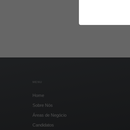
Chefe de Equipa Comercial – Telecomunicações (M/D/F)
Vendas
MENU
Home
Sobre Nós
Áreas de Negócio
Candidatos