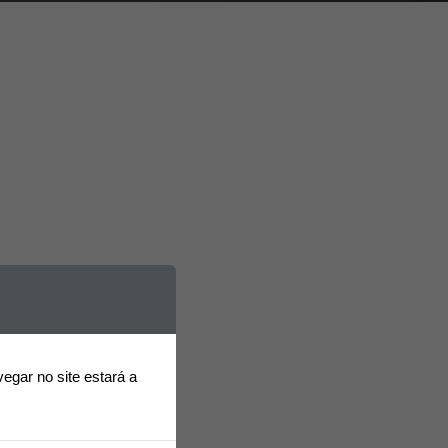
o setor de
vegar no site estará a
Chefe de Equipa Comercial – Energias (M/D/F)
Vendas