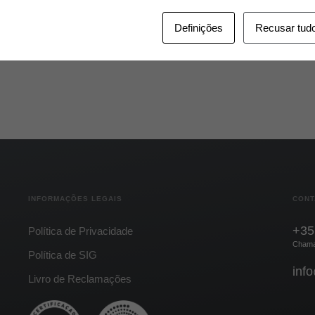
Definições
Recusar tud
INFORMAÇÕES LEGAIS
CONT
+35
Política de Privacidade
Chamad
Política de SIG
inf
Livro de Reclamações