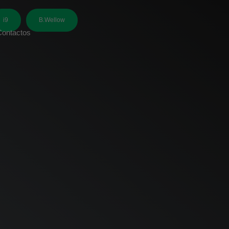
i9
B.Wellow
Contactos