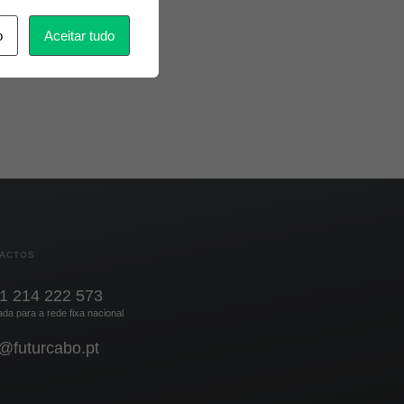
o
Aceitar tudo
ACTOS
1 214 222 573
a para a rede fixa nacional
o@futurcabo.pt