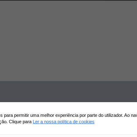
OPORTUNIDADES
s profissionais para 
vendas
ies para permitir uma melhor experiência por parte do utilizador. Ao na
Consultor Comercial – Energias (M/D/F)
ação. Clique para
Ler a nossa política de cookies
Vendas