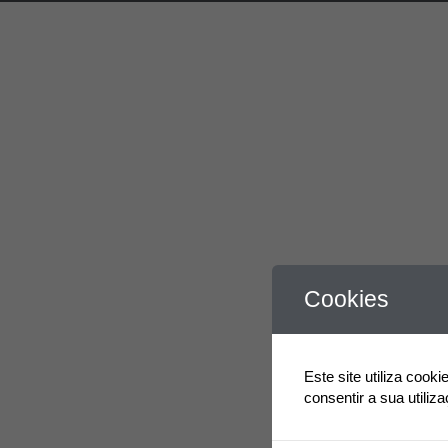
Procuramo
Cookies
4
4
Filtrar por
Todos
Vendas
Este site utiliza cook
Consultor Comercial – Telecomunicações (M/D/F)
consentir a sua utiliz
Vendas