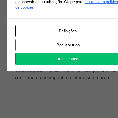
a consentir a sua utilização. Clique para
Ler a nossa política
workstation (computador portátil, telemóvel 
de cookies
equipamentos de apoio), bem como acesso a vi
serviço para utilização em contexto operaciona
que necessário, com deslocações profis
Definições
asseguradas pela empresa
Formação Especializada:
Plano de formação 
Recusar tudo
nas vertentes técnica e comportamental, f
desenvolvimento de competências e melh
Aceitar tudo
desempenho
Valorização:
Possibilidade de progressão na 
conforme o desempenho e interesse na área