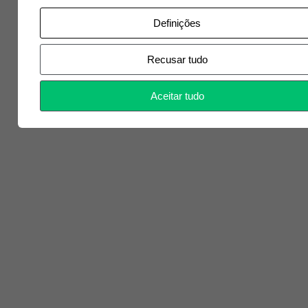
Formação Especializada:
Plano de formação 
Definições
nas vertentes técnica e comportamental, f
desenvolvimento de competências e melh
Recusar tudo
desempenho
Valorização:
Possibilidade de progressão na 
Aceitar tudo
conforme o desempenho e interesse na área