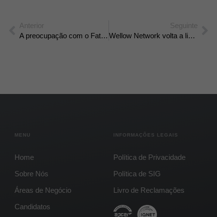
Anterior
Seguinte
A preocupação com o Fator Humano como determinante crucial para retenção de talentos na Futurcabo
Wellow Network volta a liderar no People Engagement Survey 2024
MENU
INFORMAÇÕES LEGAIS
Home
Política de Privacidade
Sobre Nós
Política de SIG
Áreas de Negócio
Livro de Reclamações
Candidatos