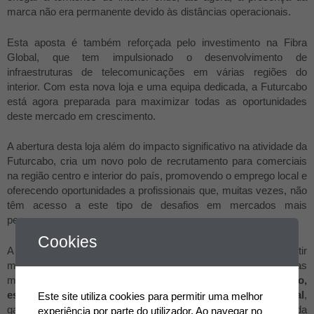
marca não era permanente devido às distâncias operacionais.
Esta aposta é também reforçada pelo investimento na Fibra
Global, que tem impulsionado o desenvolvimento de
infraestruturas de telecomunicações em várias regiões do
interior. Com esta nova loja e uma equipa dedicada, a Futurcabo
está agora preparada para maximizar todas as oportunidades
deste mercado em crescimento.
A abertura desta loja além do impacto significativo na atividade da
Futurcabo, cria um novo polo de recrutamento para comerciais
na região centro e interior do país, promovendo o emprego local e
oferecendo oportunidades a profissionais que, muitas vezes, não
têm acesso a este tipo de desafios em mercados mais
pequenos.
Cookies
A escolha do espaço foi cuidadosamente ponderada para garantir
máxima acessibilidade e visibilidade. Situada numa das ruas
mais movimentadas de Tomar, a nova loja oferece
fácil acesso,
estacionamento conveniente e uma localização central
,
Este site utiliza cookies para permitir uma melhor
garantindo que a marca esteja sempre presente no dia a dia da
experiência por parte do utilizador. Ao navegar no