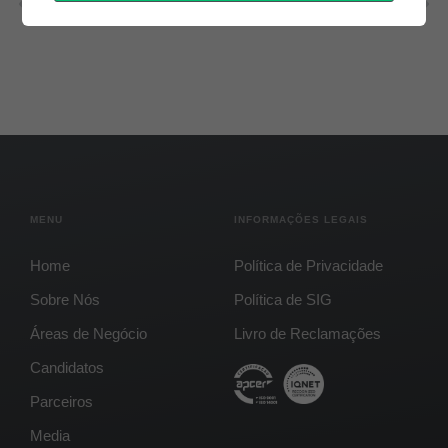
Wellow Network volta a liderar no People Engagement Survey 2024
Wellow Network, do qual a Futurcabo faz parte, reconhecida pela 2º ano consecutivo nos Wellbeing Awards!
MENU
INFORMAÇÕES LEGAIS
Home
Política de Privacidade
Sobre Nós
Política de SIG
Áreas de Negócio
Livro de Reclamações
Candidatos
Parceiros
Media