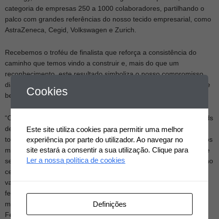
categoria de empresas 250 a 1000 colaboradores, partilhando o
palco com grandes referências do nosso tecido empresarial, como
AstraZeneca, Cegid, Volkswagen e Zurich.
Recebemos o troféu de finalista que reforça a consistência do
caminho que temos vindo a construir e, mais do que um
reconhecimento, este resultado simboliza o nosso compromisso
diário em colocar as pessoas no centro, cultivando uma cultura de
Cookies
bem-estar, equilíbrio e desenvolvimento sustentável.
“Os resultados obtidos pela Wellow Network, nos Wellbeing Awards
de 2025, devem ser sentidos com enorme orgulho por parte de
Este site utiliza cookies para permitir uma melhor
experiência por parte do utilizador. Ao navegar no
todos os que fazem parte deste ecossistema tão especial. Não nos
site estará a consentir a sua utilização. Clique para
movem os prémios ou as distinções externas, mas não deixam de
Ler a nossa política de cookies
ser claramente um sinal de que a Wellow Network está no caminho
certo, no que diz respeito à forma como consegue que os seus
valores estejam presentes nas várias boas práticas, programas e
ferramentas que temos implementados e continuaremos a
Definições
melhorar de forma contínua ao nível da Saúde, Bem-Estar e
Felicidade no trabalho.”