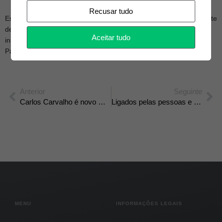
Recusar tudo
Estamos comprometidos em continuar a proporcionar um ambiente
de trabalho onde as pessoas se sintam valorizadas, motivadas e
Aceitar tudo
inspiradas a atingir o seu máximo potencial.
Parabéns a todos os que tornam possível este caminho!
Anterior
Seguinte
Carlos Carvalho é novo CEO da Futurcabo.
Ligados pelas pessoas e pelo ambiente!
MENU
INFORMAÇÕES LEGAIS