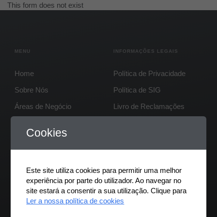
This form does not exist
MENU
INFORMAÇÕES LEGAIS
Home
Política de Privacidade
Sobre Nós
Política de SIG
Áreas de Negócio
Livro de Reclamações
Candidatos
Cookies
Parceiros
Media
Este site utiliza cookies para permitir uma melhor
Contactos
experiência por parte do utilizador. Ao navegar no
Wellow Network
site estará a consentir a sua utilização. Clique para
Ler a nossa política de cookies
B.Wellow