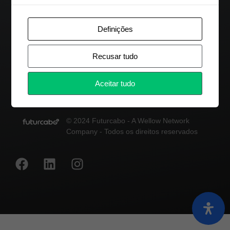
CONTACTOS
+351 214 222 573
Definições
Chamada para a rede fixa nacional
Recusar tudo
info@futurcabo.pt
Aceitar tudo
© 2024 Futurcabo - A Wellow Network
Company - Todos os direitos reservados