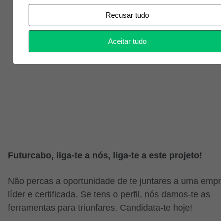
conforme o desempenho e interesse na área.
Recusar tudo
Aceitar tudo
Futurcabo, liga-te a nós, liga-te a este projeto!
Não percas a oportunidade de te juntares a uma emp
líder e certificada. Se tens o perfil, nós damos-te as
ferramentas para triunfares. Candidata-te hoje!