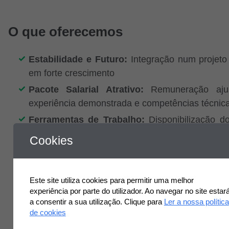
O que oferecemos
Estabilidade e Futuro:
Integração num projeto 
em forte crescimento
Pacote Salarial Atrativo:
Remuneração aju
experiência demonstrada e competências técnica
Ferramentas de Trabalho:
Disponibilização d
necessários ao desempenho da função, in
Cookies
workstation (computador portátil, telemóvel 
equipamentos de apoio), instrumentos de s
atividade de segurança (equipamentos de m
Este site utiliza cookies para permitir uma melhor
controlo, quando aplicável) e acesso a viatura d
experiência por parte do utilizador. Ao navegar no site estar
a consentir a sua utilização. Clique para
Ler a nossa política
em regime de pool para deslocações 
de cookies
asseguradas pela empresa