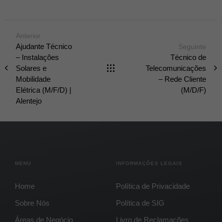
Anterior
Ajudante Técnico
Seguinte
– Instalações
Técnico de
Solares e
Telecomunicações
Mobilidade
– Rede Cliente
Elétrica (M/F/D) |
(M/D/F)
Alentejo
MENU
INFORMAÇÕES LEGAIS
Home
Política de Privacidade
Sobre Nós
Política de SIG
Áreas de Negócio
Livro de Reclamações