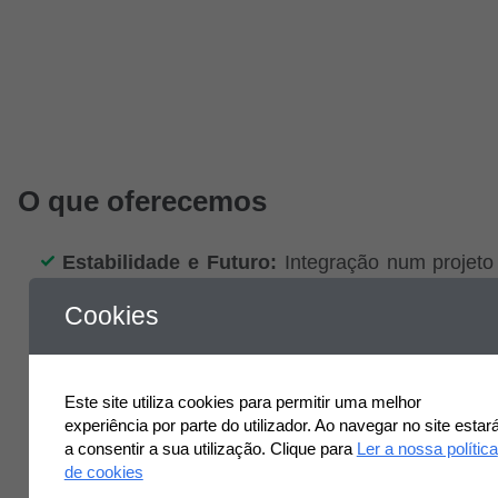
O que oferecemos
Estabilidade e Futuro:
Integração num projeto 
em forte crescimento
Cookies
Pacote Salarial Atrativo:
Remuneração aju
experiência demonstrada e competências técnic
Ferramentas de Trabalho:
Disponibilização d
Este site utiliza cookies para permitir uma melhor
necessários ao desempenho da função, in
experiência por parte do utilizador. Ao navegar no site estar
a consentir a sua utilização. Clique para
Ler a nossa política
equipamentos de apoio à atividade no terr
de cookies
deslocações asseguradas em viatura da emp