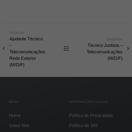
Anterior
Ajudante Técnico
Seguinte
–
Técnico Juntista –
Telecomunicações
Telecomunicações
Rede Exterior
(M/D/F)
(M/D/F)
MENU
INFORMAÇÕES LEGAIS
Home
Política de Privacidade
Sobre Nós
Política de SIG